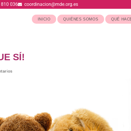
 810 036
coordinacion@mde.org.es
INICIO
QUIÉNES SOMOS
QUÉ HAC
E SÍ!
tarios