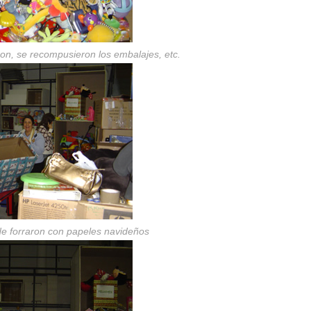
ron, se recompusieron los embalajes, etc.
de forraron con papeles navideños