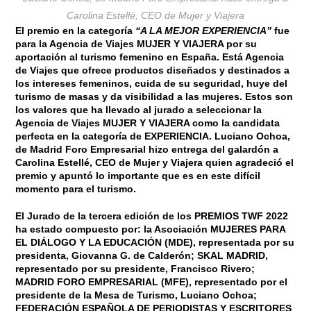
Carolina Estellé, CEO de Mujer y Viajera
El premio en la categoría
“A LA MEJOR EXPERIENCIA”
fue
para la Agencia de Viajes
MUJER Y VIAJERA
por su
aportación al turismo femenino en España. Está Agencia
de Viajes que ofrece productos diseñados y destinados a
los intereses femeninos, cuida de su seguridad, huye del
turismo de masas y da visibilidad a las mujeres. Estos son
los valores que ha llevado al jurado a seleccionar la
Agencia de Viajes
MUJER Y VIAJERA
como la candidata
perfecta en la categoría de
EXPERIENCIA.
Luciano Ochoa
,
de Madrid Foro Empresarial hizo entrega del galardón a
Carolina Estellé
, CEO de Mujer y Viajera quien agradeció el
premio y apuntó lo importante que es en este difícil
momento para el turismo.
El Jurado de la tercera edición de los PREMIOS TWF 2022
ha estado compuesto por: la Asociación MUJERES PARA
EL DIÁLOGO Y LA EDUCACIÓN (MDE), representada por su
presidenta, Giovanna G. de Calderón; SKAL MADRID,
representado por su presidente, Francisco Rivero;
MADRID FORO EMPRESARIAL (MFE), representado por el
presidente de la Mesa de Turismo, Luciano Ochoa;
FEDERACIÓN ESPAÑOLA DE PERIODISTAS Y ESCRITORES