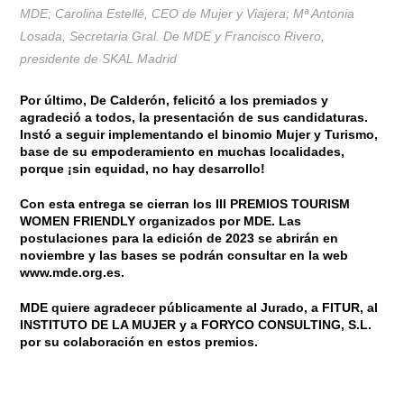
MDE; Carolina Estellé, CEO de Mujer y Viajera; Mª Antonia
Losada, Secretaria Gral. De MDE y Francisco Rivero,
presidente de SKAL Madrid
Por último,
De Calderón
, felicitó a los premiados y
agradeció a todos, la presentación de sus candidaturas.
Instó a seguir implementando el binomio Mujer y Turismo,
base de su empoderamiento en muchas localidades,
porque ¡sin equidad, no hay desarrollo!
Con esta entrega se cierran los III PREMIOS TOURISM
WOMEN FRIENDLY organizados por MDE. Las
postulaciones para la edición de 2023 se abrirán en
noviembre y las bases se podrán consultar en la web
www.mde.org.es.
MDE quiere agradecer públicamente al Jurado, a FITUR, al
INSTITUTO DE LA MUJER y a FORYCO CONSULTING, S.L.
por su colaboración en estos premios.